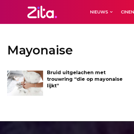
NIEUWS
CINE
Mayonaise
Bruid uitgelachen met
trouwring “die op mayonaise
lijkt”