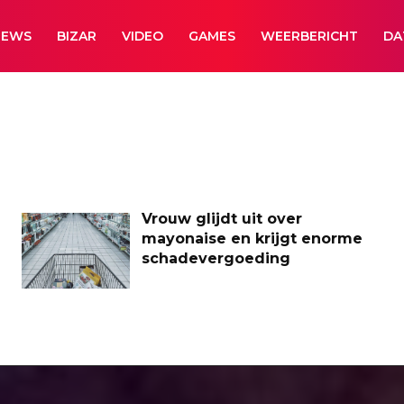
NEWS
BIZAR
VIDEO
GAMES
WEERBERICHT
DA
Vrouw glijdt uit over
mayonaise en krijgt enorme
schadevergoeding