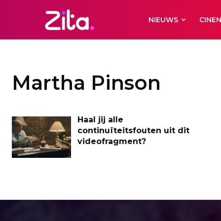
NIEUWS
CINE
Martha Pinson
Haal jij alle
continuïteitsfouten uit dit
videofragment?