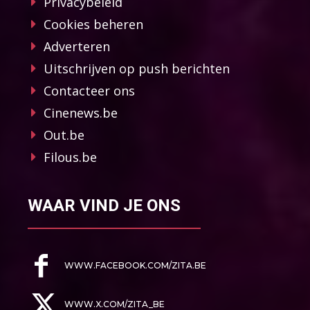
Privacybeleid
Cookies beheren
Adverteren
Uitschrijven op push berichten
Contacteer ons
Cinenews.be
Out.be
Filous.be
WAAR VIND JE ONS
WWW.FACEBOOK.COM/ZITA.BE
WWW.X.COM/ZITA_BE