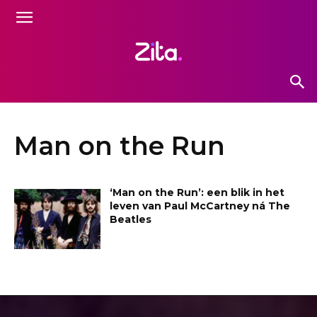
Man on the Run
‘Man on the Run’: een blik in het
leven van Paul McCartney ná The
Beatles