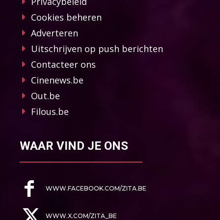
Privacybeleid
Cookies beheren
Adverteren
Uitschrijven op push berichten
Contacteer ons
Cinenews.be
Out.be
Filous.be
WAAR VIND JE ONS
WWW.FACEBOOK.COM/ZITA.BE
WWW.X.COM/ZITA_BE