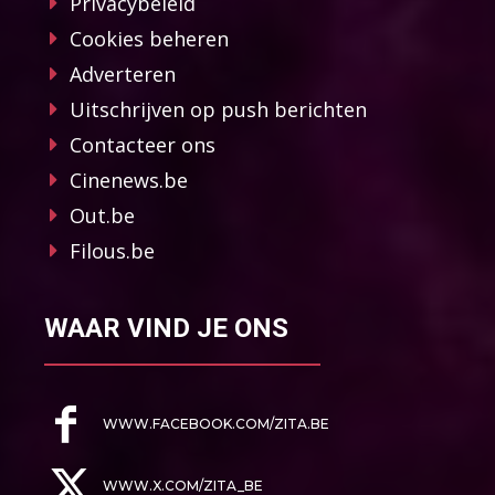
Privacybeleid
Cookies beheren
Adverteren
Uitschrijven op push berichten
Contacteer ons
Cinenews.be
Out.be
Filous.be
WAAR VIND JE ONS
WWW.FACEBOOK.COM/ZITA.BE
WWW.X.COM/ZITA_BE