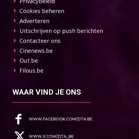
Privacybeleid
Cookies beheren
Adverteren
Uitschrijven op push berichten
Contacteer ons
Cinenews.be
Out.be
Filous.be
WAAR VIND JE ONS
WWW.FACEBOOK.COM/ZITA.BE
WWW.X.COM/ZITA_BE