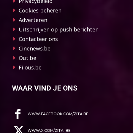
Privacybeleid
Cookies beheren
Adverteren
Uitschrijven op push berichten
Contacteer ons
Cinenews.be
Out.be
Filous.be
WAAR VIND JE ONS
WWW.FACEBOOK.COM/ZITA.BE
WWW.X.COM/ZITA_BE