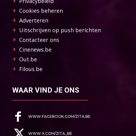
Privacybeleid
Cookies beheren
Adverteren
Uitschrijven op push berichten
Contacteer ons
Cinenews.be
Out.be
Filous.be
WAAR VIND JE ONS
WWW.FACEBOOK.COM/ZITA.BE
WWW.X.COM/ZITA_BE