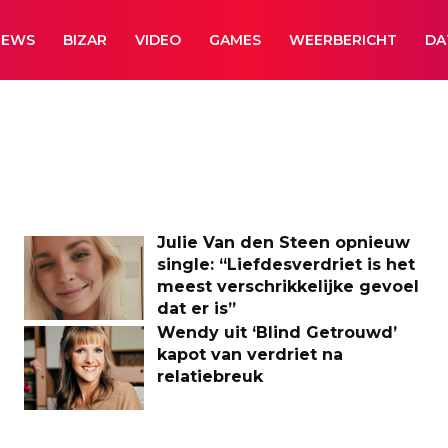
NEWS
BIZAR
VIDEO
GAMES
WEERBERICHT
DA
Julie Van den Steen opnieuw
single: “Liefdesverdriet is het
meest verschrikkelijke gevoel
dat er is”
Wendy uit ‘Blind Getrouwd’
kapot van verdriet na
relatiebreuk