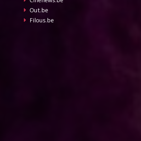
Cinenews.be
Out.be
Filous.be