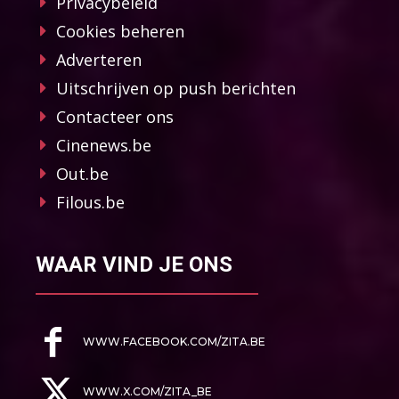
Privacybeleid
Cookies beheren
Adverteren
Uitschrijven op push berichten
Contacteer ons
Cinenews.be
Out.be
Filous.be
WAAR VIND JE ONS
WWW.FACEBOOK.COM/ZITA.BE
WWW.X.COM/ZITA_BE