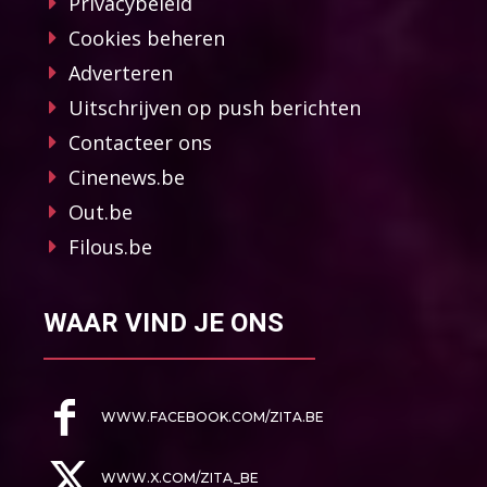
Privacybeleid
Cookies beheren
Adverteren
Uitschrijven op push berichten
Contacteer ons
Cinenews.be
Out.be
Filous.be
WAAR VIND JE ONS
WWW.FACEBOOK.COM/ZITA.BE
WWW.X.COM/ZITA_BE