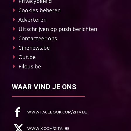
Privacybeleid
Cookies beheren
Adverteren
Uitschrijven op push berichten
Contacteer ons
Cinenews.be
Out.be
Filous.be
WAAR VIND JE ONS
WWW.FACEBOOK.COM/ZITA.BE
WWW.X.COM/ZITA_BE