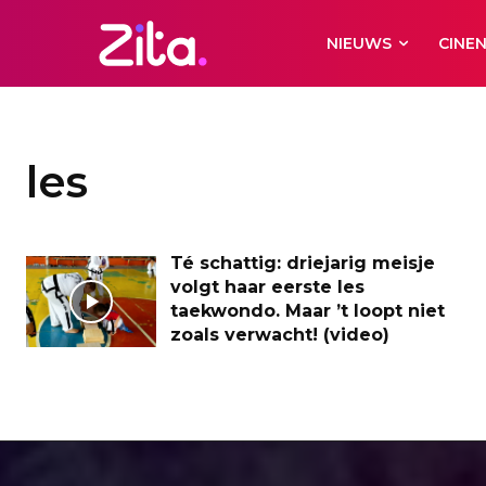
NIEUWS
CINE
les
Té schattig: driejarig meisje
volgt haar eerste les
taekwondo. Maar ’t loopt niet
zoals verwacht! (video)