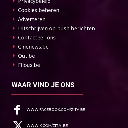
Privacybeleid
Cookies beheren
Adverteren
Uitschrijven op push berichten
Contacteer ons
Cinenews.be
Out.be
Filous.be
WAAR VIND JE ONS
WWW.FACEBOOK.COM/ZITA.BE
WWW.X.COM/ZITA_BE