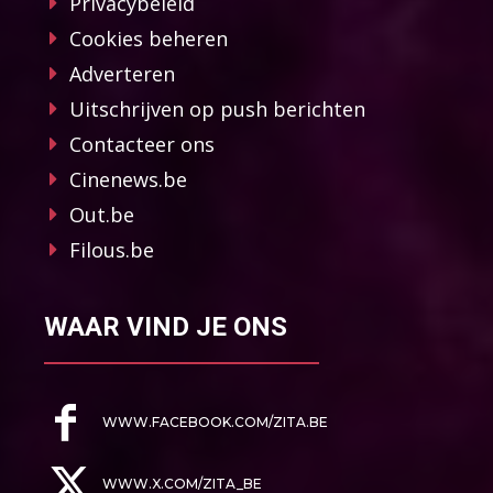
Privacybeleid
Cookies beheren
Adverteren
Uitschrijven op push berichten
Contacteer ons
Cinenews.be
Out.be
Filous.be
WAAR VIND JE ONS
WWW.FACEBOOK.COM/ZITA.BE
WWW.X.COM/ZITA_BE