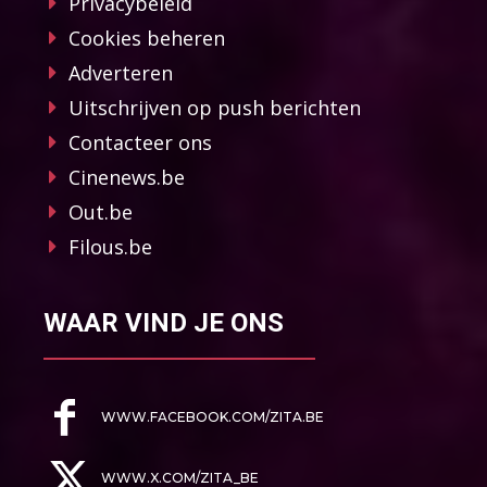
Privacybeleid
Cookies beheren
Adverteren
Uitschrijven op push berichten
Contacteer ons
Cinenews.be
Out.be
Filous.be
WAAR VIND JE ONS
WWW.FACEBOOK.COM/ZITA.BE
WWW.X.COM/ZITA_BE