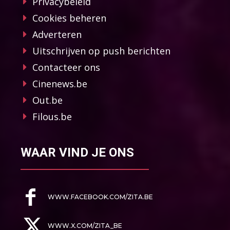
Privacybeleid
Cookies beheren
Adverteren
Uitschrijven op push berichten
Contacteer ons
Cinenews.be
Out.be
Filous.be
WAAR VIND JE ONS
WWW.FACEBOOK.COM/ZITA.BE
WWW.X.COM/ZITA_BE