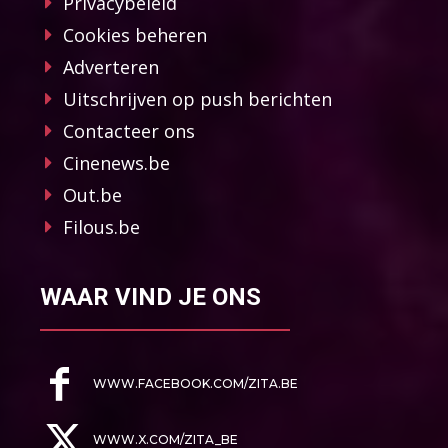
Privacybeleid
Cookies beheren
Adverteren
Uitschrijven op push berichten
Contacteer ons
Cinenews.be
Out.be
Filous.be
WAAR VIND JE ONS
WWW.FACEBOOK.COM/ZITA.BE
WWW.X.COM/ZITA_BE