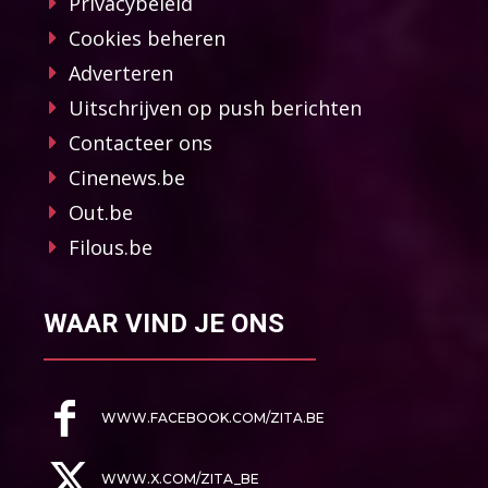
Privacybeleid
Cookies beheren
Adverteren
Uitschrijven op push berichten
Contacteer ons
Cinenews.be
Out.be
Filous.be
WAAR VIND JE ONS
WWW.FACEBOOK.COM/ZITA.BE
WWW.X.COM/ZITA_BE