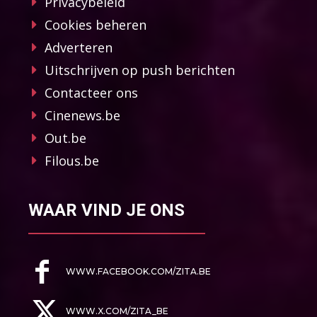
Privacybeleid
Cookies beheren
Adverteren
Uitschrijven op push berichten
Contacteer ons
Cinenews.be
Out.be
Filous.be
WAAR VIND JE ONS
WWW.FACEBOOK.COM/ZITA.BE
WWW.X.COM/ZITA_BE