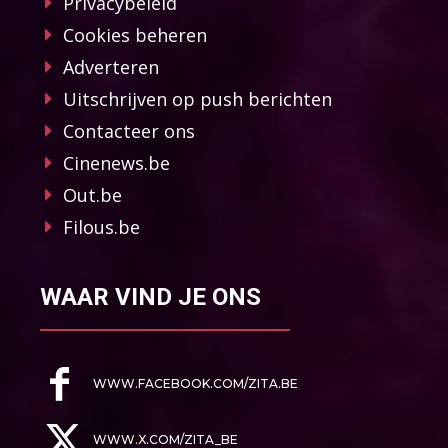
Privacybeleid
Cookies beheren
Adverteren
Uitschrijven op push berichten
Contacteer ons
Cinenews.be
Out.be
Filous.be
WAAR VIND JE ONS
WWW.FACEBOOK.COM/ZITA.BE
WWW.X.COM/ZITA_BE