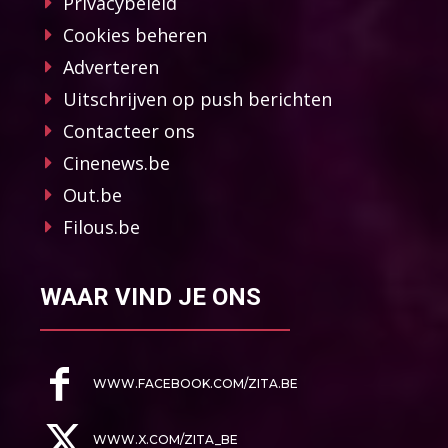
Privacybeleid
Cookies beheren
Adverteren
Uitschrijven op push berichten
Contacteer ons
Cinenews.be
Out.be
Filous.be
WAAR VIND JE ONS
WWW.FACEBOOK.COM/ZITA.BE
WWW.X.COM/ZITA_BE