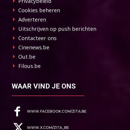
Privacybeleid
Cookies beheren
Adverteren
Uitschrijven op push berichten
Contacteer ons
Cinenews.be
Out.be
Filous.be
WAAR VIND JE ONS
WWW.FACEBOOK.COM/ZITA.BE
WWW.X.COM/ZITA_BE