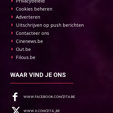
Privacybeleid
Cookies beheren
Adverteren
Uitschrijven op push berichten
Contacteer ons
Cinenews.be
Out.be
Filous.be
WAAR VIND JE ONS
WWW.FACEBOOK.COM/ZITA.BE
WWW.X.COM/ZITA_BE