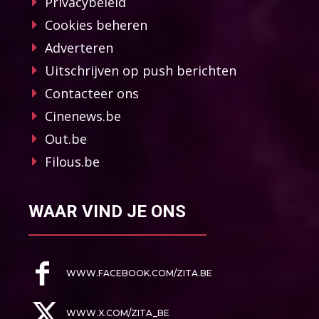
Privacybeleid
Cookies beheren
Adverteren
Uitschrijven op push berichten
Contacteer ons
Cinenews.be
Out.be
Filous.be
WAAR VIND JE ONS
WWW.FACEBOOK.COM/ZITA.BE
WWW.X.COM/ZITA_BE