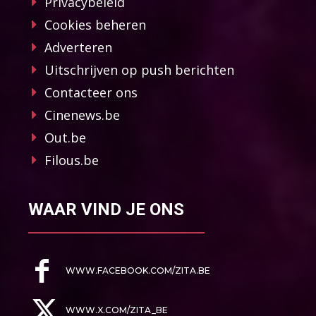
Privacybeleid
Cookies beheren
Adverteren
Uitschrijven op push berichten
Contacteer ons
Cinenews.be
Out.be
Filous.be
WAAR VIND JE ONS
WWW.FACEBOOK.COM/ZITA.BE
WWW.X.COM/ZITA_BE