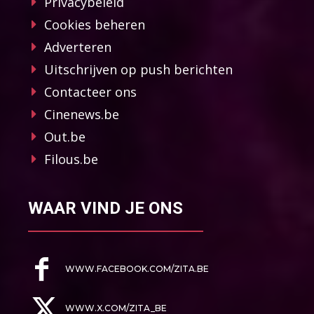
Privacybeleid
Cookies beheren
Adverteren
Uitschrijven op push berichten
Contacteer ons
Cinenews.be
Out.be
Filous.be
WAAR VIND JE ONS
WWW.FACEBOOK.COM/ZITA.BE
WWW.X.COM/ZITA_BE