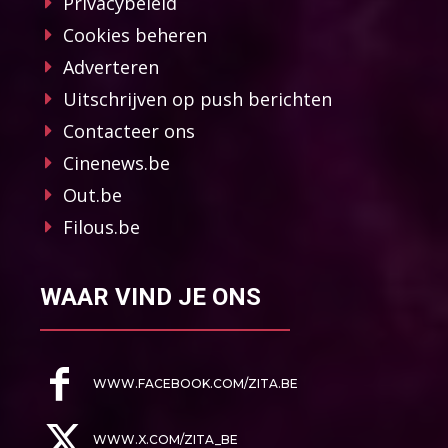
Privacybeleid
Cookies beheren
Adverteren
Uitschrijven op push berichten
Contacteer ons
Cinenews.be
Out.be
Filous.be
WAAR VIND JE ONS
WWW.FACEBOOK.COM/ZITA.BE
WWW.X.COM/ZITA_BE