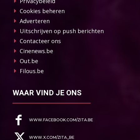
Privacybeleid
Cookies beheren
Adverteren
Uitschrijven op push berichten
Contacteer ons
Cinenews.be
Out.be
Filous.be
WAAR VIND JE ONS
WWW.FACEBOOK.COM/ZITA.BE
WWW.X.COM/ZITA_BE