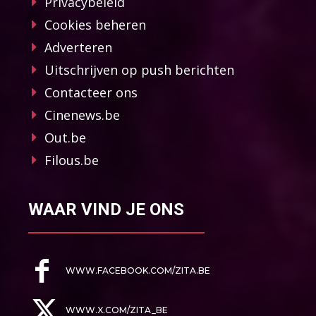
Privacybeleid
Cookies beheren
Adverteren
Uitschrijven op push berichten
Contacteer ons
Cinenews.be
Out.be
Filous.be
WAAR VIND JE ONS
WWW.FACEBOOK.COM/ZITA.BE
WWW.X.COM/ZITA_BE