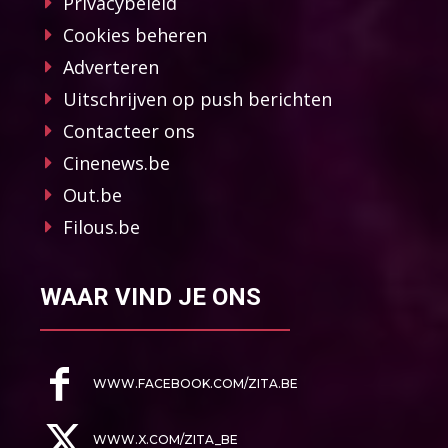
Privacybeleid
Cookies beheren
Adverteren
Uitschrijven op push berichten
Contacteer ons
Cinenews.be
Out.be
Filous.be
WAAR VIND JE ONS
WWW.FACEBOOK.COM/ZITA.BE
WWW.X.COM/ZITA_BE