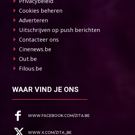
Privacybeleid
Cookies beheren
Adverteren
Uitschrijven op push berichten
Contacteer ons
Cinenews.be
Out.be
Filous.be
WAAR VIND JE ONS
WWW.FACEBOOK.COM/ZITA.BE
WWW.X.COM/ZITA_BE