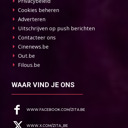
Privacybeleid
Cookies beheren
Adverteren
Uitschrijven op push berichten
Contacteer ons
Cinenews.be
Out.be
Filous.be
WAAR VIND JE ONS
WWW.FACEBOOK.COM/ZITA.BE
WWW.X.COM/ZITA_BE