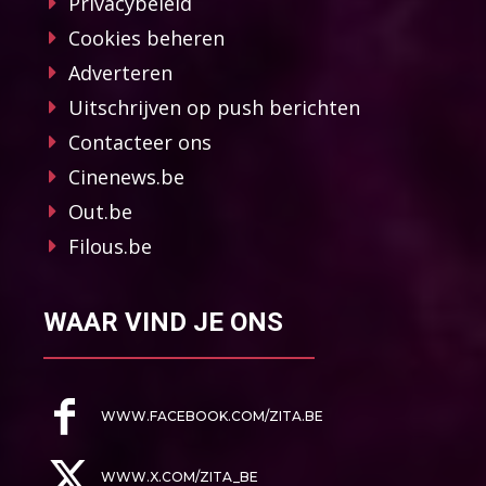
Privacybeleid
Cookies beheren
Adverteren
Uitschrijven op push berichten
Contacteer ons
Cinenews.be
Out.be
Filous.be
WAAR VIND JE ONS
WWW.FACEBOOK.COM/ZITA.BE
WWW.X.COM/ZITA_BE