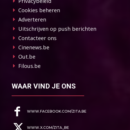
Privacybeleid
Cookies beheren
Adverteren
Uitschrijven op push berichten
Contacteer ons
Cinenews.be
Out.be
Filous.be
WAAR VIND JE ONS
WWW.FACEBOOK.COM/ZITA.BE
WWW.X.COM/ZITA_BE