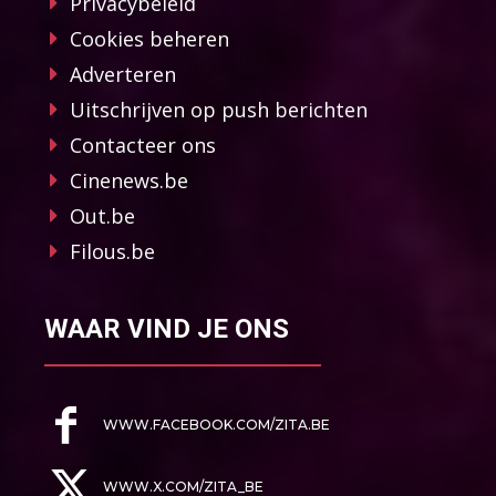
Privacybeleid
Cookies beheren
Adverteren
Uitschrijven op push berichten
Contacteer ons
Cinenews.be
Out.be
Filous.be
WAAR VIND JE ONS
WWW.FACEBOOK.COM/ZITA.BE
WWW.X.COM/ZITA_BE