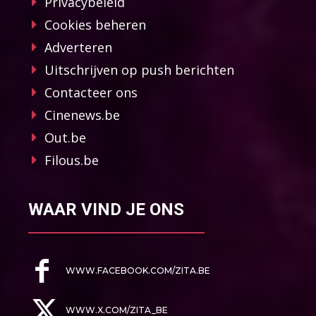
Privacybeleid
Cookies beheren
Adverteren
Uitschrijven op push berichten
Contacteer ons
Cinenews.be
Out.be
Filous.be
WAAR VIND JE ONS
WWW.FACEBOOK.COM/ZITA.BE
WWW.X.COM/ZITA_BE