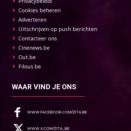
Privacybeleid
Cookies beheren
Adverteren
Uitschrijven op push berichten
Contacteer ons
Cinenews.be
Out.be
Filous.be
WAAR VIND JE ONS
WWW.FACEBOOK.COM/ZITA.BE
WWW.X.COM/ZITA_BE