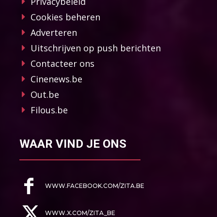
Privacybeleid
Cookies beheren
Adverteren
Uitschrijven op push berichten
Contacteer ons
Cinenews.be
Out.be
Filous.be
WAAR VIND JE ONS
WWW.FACEBOOK.COM/ZITA.BE
WWW.X.COM/ZITA_BE