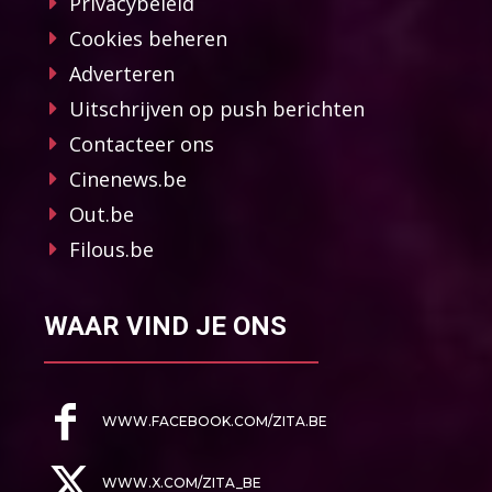
Privacybeleid
Cookies beheren
Adverteren
Uitschrijven op push berichten
Contacteer ons
Cinenews.be
Out.be
Filous.be
WAAR VIND JE ONS
WWW.FACEBOOK.COM/ZITA.BE
WWW.X.COM/ZITA_BE