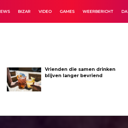
NEWS
BIZAR
VIDEO
GAMES
WEERBERICHT
DA
Vrienden die samen drinken
blijven langer bevriend