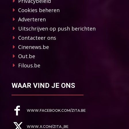
Privacybeleid
Cookies beheren
Adverteren
Uitschrijven op push berichten
Contacteer ons
Cinenews.be
Out.be
Filous.be
WAAR VIND JE ONS
WWW.FACEBOOK.COM/ZITA.BE
WWW.X.COM/ZITA_BE