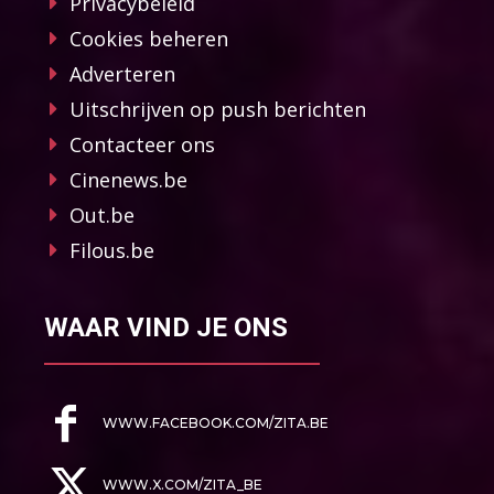
Privacybeleid
Cookies beheren
Adverteren
Uitschrijven op push berichten
Contacteer ons
Cinenews.be
Out.be
Filous.be
WAAR VIND JE ONS
WWW.FACEBOOK.COM/ZITA.BE
WWW.X.COM/ZITA_BE