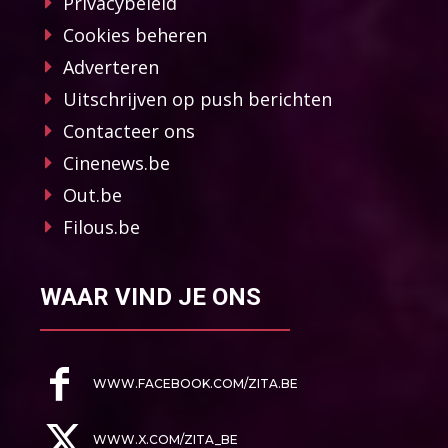
Privacybeleid
Cookies beheren
Adverteren
Uitschrijven op push berichten
Contacteer ons
Cinenews.be
Out.be
Filous.be
WAAR VIND JE ONS
WWW.FACEBOOK.COM/ZITA.BE
WWW.X.COM/ZITA_BE