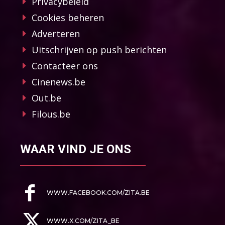
Privacybeleid
Cookies beheren
Adverteren
Uitschrijven op push berichten
Contacteer ons
Cinenews.be
Out.be
Filous.be
WAAR VIND JE ONS
WWW.FACEBOOK.COM/ZITA.BE
WWW.X.COM/ZITA_BE