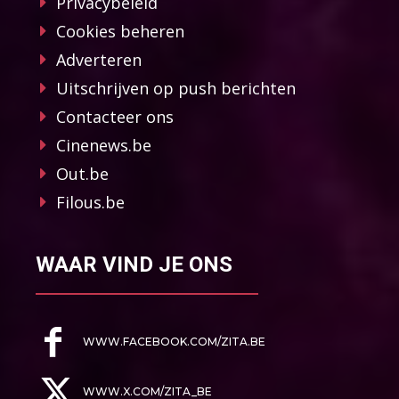
Privacybeleid
Cookies beheren
Adverteren
Uitschrijven op push berichten
Contacteer ons
Cinenews.be
Out.be
Filous.be
WAAR VIND JE ONS
WWW.FACEBOOK.COM/ZITA.BE
WWW.X.COM/ZITA_BE