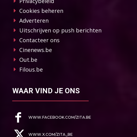
Privacybeleid
Cookies beheren
Adverteren
Uitschrijven op push berichten
Contacteer ons
Cinenews.be
Out.be
Filous.be
WAAR VIND JE ONS
WWW.FACEBOOK.COM/ZITA.BE
WWW.X.COM/ZITA_BE