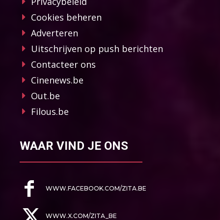
Privacybeleid
Cookies beheren
Adverteren
Uitschrijven op push berichten
Contacteer ons
Cinenews.be
Out.be
Filous.be
WAAR VIND JE ONS
WWW.FACEBOOK.COM/ZITA.BE
WWW.X.COM/ZITA_BE