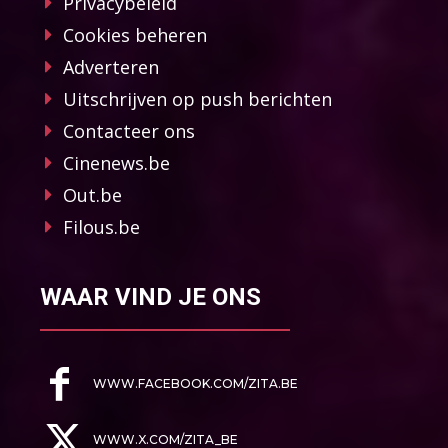
Privacybeleid
Cookies beheren
Adverteren
Uitschrijven op push berichten
Contacteer ons
Cinenews.be
Out.be
Filous.be
WAAR VIND JE ONS
WWW.FACEBOOK.COM/ZITA.BE
WWW.X.COM/ZITA_BE