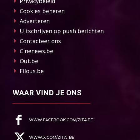
Privacybeleid
Cookies beheren
Adverteren
Uitschrijven op push berichten
Contacteer ons
Cinenews.be
Out.be
Filous.be
WAAR VIND JE ONS
WWW.FACEBOOK.COM/ZITA.BE
WWW.X.COM/ZITA_BE